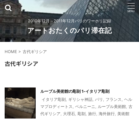
2010年12月～2011年12月パリのワーホリ記録
アートおたくのパリ滞在記
HOME
>
古代ギリシア
古代ギリシア
ルーブル美術館の彫刻 1‐イタリア彫刻
イタリア彫刻
,
ギリシャ神話
,
パリ
,
フランス
,
ヘル
マプロディートス
,
ベルニーニ
,
ルーブル美術館
,
古
代ギリシア
,
大理石
,
彫刻
,
旅行
,
海外旅行
,
美術館