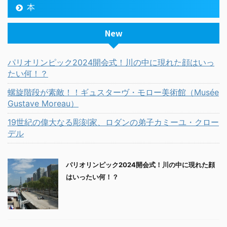
本
New
パリオリンピック2024開会式！川の中に現れた顔はいっ
たい何！？
螺旋階段が素敵！！ギュスターヴ・モロー美術館（Musée
Gustave Moreau）
19世紀の偉大なる彫刻家、ロダンの弟子カミーユ・クロー
デル
パリオリンピック2024開会式！川の中に現れた顔
はいったい何！？