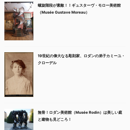
螺旋階段が素敵！！ギュスターヴ・モロー美術館
（Musée Gustave Moreau）
19世紀の偉大なる彫刻家、ロダンの弟子カミーユ・
クローデル
無骨！ロダン美術館（Musée Rodin）は美しい庭
と建物も見どころ！